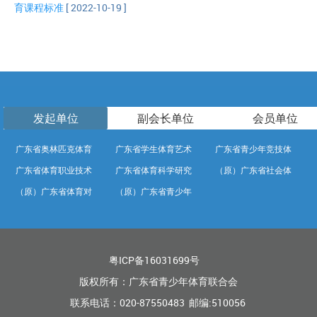
育课程标准
[ 2022-10-19 ]
发起单位
副会长单位
会员单位
广东省奥林匹克体育
广东省学生体育艺术
广东省青少年竞技体
广东省体育职业技术
广东省体育科学研究
（原）广东省社会体
中心
联合会
育学校
（原）广东省体育对
（原）广东省青少年
学院
所
育中心
外交流中心
训练竞赛中心
粤ICP备16031699号
版权所有：广东省青少年体育联合会
联系电话：020-87550483 邮编:510056