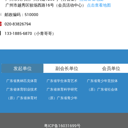
广州市越秀区较场西路16号（会员活动中心）
点击查看地图
邮政编码：510000
020-83826794
133-1885-6870（小青哥哥）
发起单位
副会长单位
会员单位
广东省奥林匹克体育
广东省学生体育艺术
广东省青少年竞技体
广东省体育职业技术
广东省体育科学研究
（原）广东省社会体
中心
联合会
育学校
（原）广东省体育对
（原）广东省青少年
学院
所
育中心
外交流中心
训练竞赛中心
粤ICP备16031699号