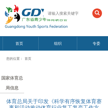
首页
组织
专委
您的位置：
首页
国家体育总
局信息
体育总局关于印发《科学有序恢复体育赛
事和活动推动体育行业复工复产工作方