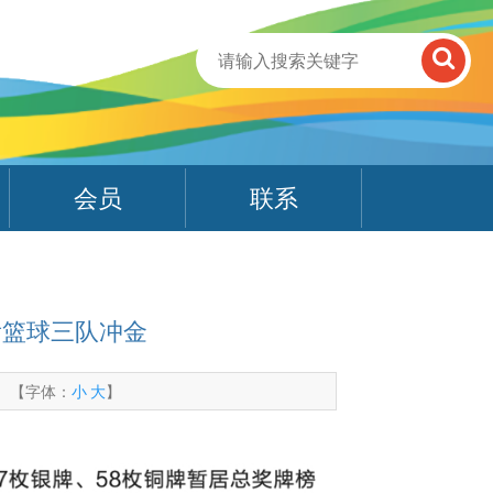
会员
联系
看篮球三队冲金
【字体：
小
大
】